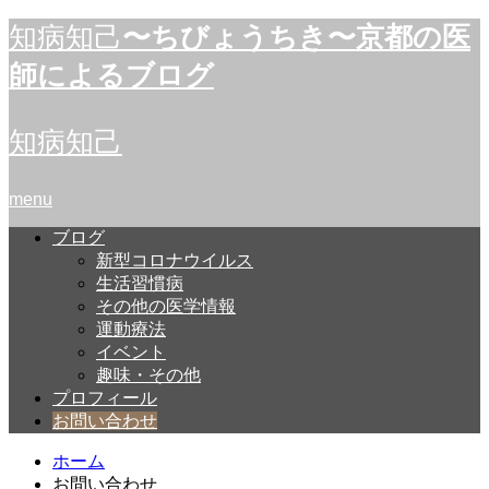
知病知己
〜ちびょうちき〜京都の医
師によるブログ
知病知己
menu
ブログ
新型コロナウイルス
生活習慣病
その他の医学情報
運動療法
イベント
趣味・その他
プロフィール
お問い合わせ
ホーム
お問い合わせ