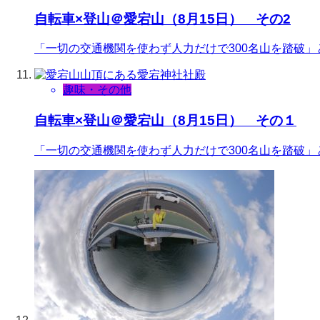
自転車×登山＠愛宕山（8月15日） その2
「一切の交通機関を使わず人力だけで300名山を踏破
趣味・その他
自転車×登山＠愛宕山（8月15日） その１
「一切の交通機関を使わず人力だけで300名山を踏破