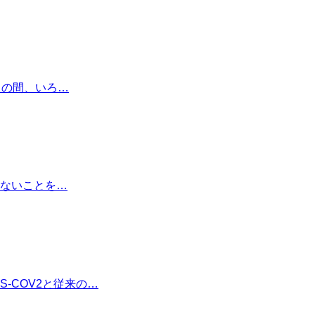
この間、いろ…
ないことを…
-COV2と従来の…