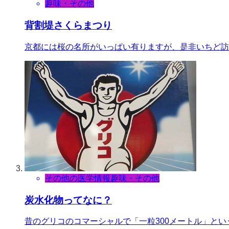
趣味・その他
背割堤さくらまつり
京都には桜の名所がいっぱい有りますが、是非いちど訪
その他の医学情報
趣味・その他
炭水化物ってなに？
昔のグリコのコマーシャルで「一粒300メートル」とい