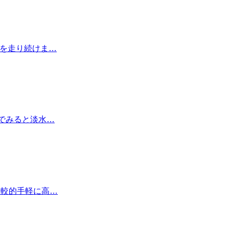
いを走り続けま…
でみると淡水…
比較的手軽に高…