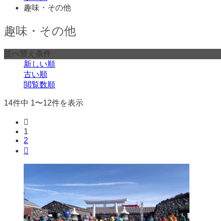
趣味・その他
趣味・その他
並べ替え条件
新しい順
古い順
閲覧数順
14件中 1〜12件を表示

1
2
