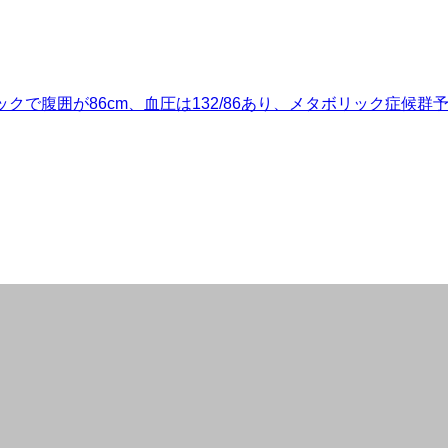
で腹囲が86cm、血圧は132/86あり、メタボリック症候群