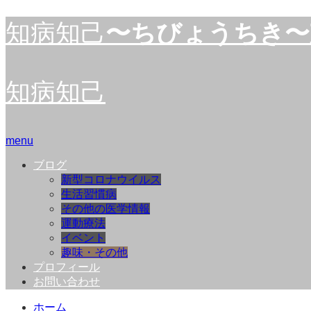
知病知己
〜ちびょうちき〜
知病知己
menu
ブログ
新型コロナウイルス
生活習慣病
その他の医学情報
運動療法
イベント
趣味・その他
プロフィール
お問い合わせ
ホーム