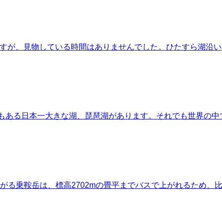
城！ですが、見物している時間はありませんでした。ひたすら湖沿
ルもある日本一大きな湖、琵琶湖があります。それでも世界の中
がる乗鞍岳は、標高2702mの畳平までバスで上がれるため、