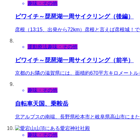
趣味・その他
ビワイチ～琵琶湖一周サイクリング（後編）
彦根（13:15、出発から72km）彦根と言えば彦根
運動療法
趣味・その他
ビワイチ～琵琶湖一周サイクリング（前半）
京都のお隣の滋賀県には、面積約670平方キロメート
趣味・その他
自転車天国、乗鞍岳
北アルプスの南端、長野県松本市と岐阜県高山市にまた
趣味・その他