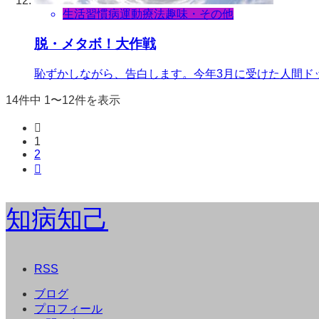
生活習慣病
運動療法
趣味・その他
脱・メタボ！大作戦
恥ずかしながら、告白します。今年3月に受けた人間ドック
14件中 1〜12件を表示

1
2

知病知己
RSS
ブログ
プロフィール