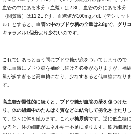
血管の中にある水分（血漿）は2.8L、血管の外にある水分
（間質液）は11.2Lです。血糖値が100mg／dL（デシリット
ル）とすると、
血管の中のブドウ糖の全量は2.8gで、グリコ
キャラメル1個分より少ない
のです。
これではあっと言う間にブドウ糖が底をついてしまうので、
常に血液にブドウ糖を補給し続ける必要がありますが、補給
量が多すぎると高血糖になり、少なすぎると低血糖になりま
す。
高血糖が慢性的に続くと、ブドウ糖が血管の壁を傷つけた
り、体の組織中のたんぱく質などに結合して劣化させたり
し
て、徐々に体を蝕みます。これが
糖尿病
です。逆に低血糖に
なると、体の細胞がエネルギー不足に陥ります。筋肉細胞は