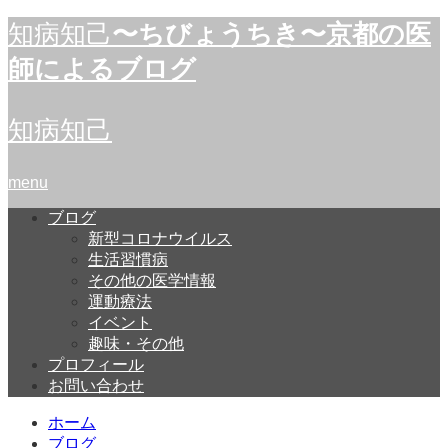
知病知己
〜ちびょうちき〜京都の医
師によるブログ
知病知己
menu
ブログ
新型コロナウイルス
生活習慣病
その他の医学情報
運動療法
イベント
趣味・その他
プロフィール
お問い合わせ
ホーム
ブログ