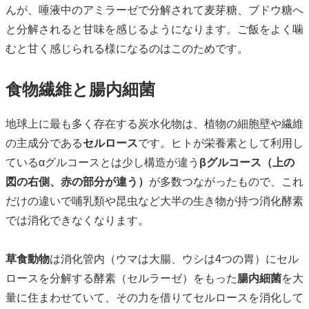
んが、唾液中のアミラーゼで分解されて麦芽糖、ブドウ糖へ
と分解されると甘味を感じるようになります。ご飯をよく噛
むと甘く感じられる様になるのはこのためです。
食物繊維と腸内細菌
地球上に最も多く存在する炭水化物は、植物の細胞壁や繊維
の主成分である
セルロース
です。ヒトが栄養素として利用し
ているαグルコースとは少し構造が違う
βグルコース（上の
図の右側、赤の部分が違う）
が多数つながったもので、これ
だけの違いで哺乳類や昆虫など大半の生き物が持つ消化酵素
では消化できなくなります。
草食動物
は消化管内（ウマは大腸、ウシは4つの胃）にセル
ロースを分解する酵素（セルラーゼ）をもった
腸内細菌
を大
量に住まわせていて、その力を借りてセルロースを消化して