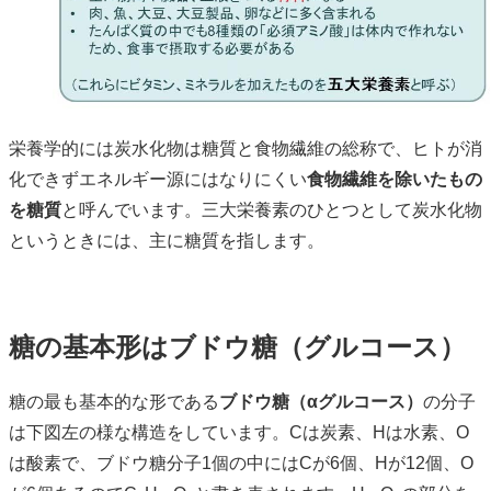
栄養学的には炭水化物は糖質と食物繊維の総称で、ヒトが消
化できずエネルギー源にはなりにくい
食物繊維を除いたもの
を糖質
と呼んでいます。三大栄養素のひとつとして炭水化物
というときには、主に糖質を指します。
糖の基本形はブドウ糖（グルコース）
糖の最も基本的な形である
ブドウ糖（αグルコース）
の分子
は下図左の様な構造をしています。Cは炭素、Hは水素、O
は酸素で、ブドウ糖分子1個の中にはCが6個、Hが12個、O