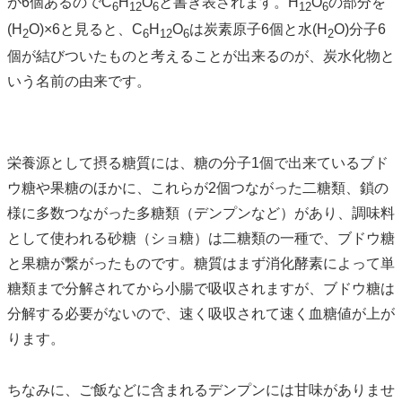
が6個あるのでC
H
O
と書き表されます。H
O
の部分を
6
12
6
12
6
(H
O)×6と見ると、C
H
O
は炭素原子6個と水(H
O)分子6
2
6
12
6
2
個が結びついたものと考えることが出来るのが、炭水化物と
いう名前の由来です。
栄養源として摂る糖質には、糖の分子1個で出来ているブド
ウ糖や果糖のほかに、これらが2個つながった二糖類、鎖の
様に多数つながった多糖類（デンプンなど）があり、調味料
として使われる砂糖（ショ糖）は二糖類の一種で、ブドウ糖
と果糖が繋がったものです。糖質はまず消化酵素によって単
糖類まで分解されてから小腸で吸収されますが、ブドウ糖は
分解する必要がないので、速く吸収されて速く血糖値が上が
ります。
ちなみに、ご飯などに含まれるデンプンには甘味がありませ