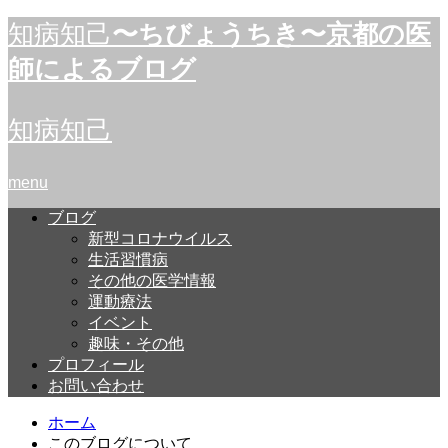
知病知己
〜ちびょうちき〜京都の医
師によるブログ
知病知己
menu
ブログ
新型コロナウイルス
生活習慣病
その他の医学情報
運動療法
イベント
趣味・その他
プロフィール
お問い合わせ
ホーム
このブログについて