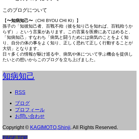
このブログについて
【
〜知病知己〜
（CHI BYOU CHI KI）】
孫子の「知彼知己者、百戰不殆（彼を知り己を知れば、百戦殆うか
らず）」という言葉があります。この言葉を医療にあてはめると、
「知病知己」すなわち「病気と闘うためには病気のことをよく知
り、自分の体の事をよく知り、正しく恐れて正しく行動することが
大切」となります。
日々多くの情報が駆け巡る中、病気や体について学ぶ機会を提供し
たいとの想いからこのブログを立ち上げました。
知病知己
RSS
ブログ
プロフィール
お問い合わせ
Copyright
©
KAGIMOTO,Shinji
. All Rights Reserved.
PAGE TOP