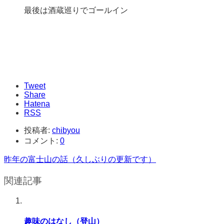
最後は酒蔵巡りでゴールイン
Tweet
Share
Hatena
RSS
投稿者:
chibyou
コメント:
0
昨年の富士山の話（久しぶりの更新です）
関連記事
趣味のはなし（登山）