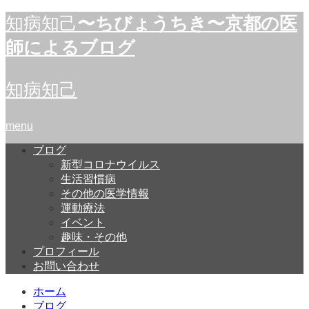
知病知己
〜ちびょうちき〜京都の医
師によるブログ
知病知己
menu
ブログ
新型コロナウイルス
生活習慣病
その他の医学情報
運動療法
イベント
趣味・その他
プロフィール
お問い合わせ
ホーム
ブログ