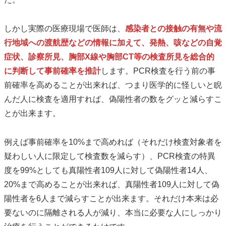
しかし実際の医療現場で医師は、
感染者との接触の有無や流
行地域への渡航歴などの情報に加えて、発熱、咳などの自覚
症状、診察所見、胸部X線や胸部CT等の検査所見を総合的
に判断して事前確率を推計
します。PCR検査を行う前の事
前確率を高めることが出来れば、つまり医学的に怪しいと睨
んだ人に検査を適用すれば、偽陽性者の数をグッと減らすこ
とが出来ます。
例えば事前確率を10%まで高めれば（それだけ検査対象者を
疑わしい人に限定して検査数を減らす）、PCR検査の特異
度を99%としても真陽性者109人に対して偽陽性者14人、
20%まで高めることが出来れば、真陽性者109人に対して偽
陽性者を6人まで減らすことが出来ます。それだけ本来は必
要ないのに隔離される人が減り、本当に必要な人にしっかり