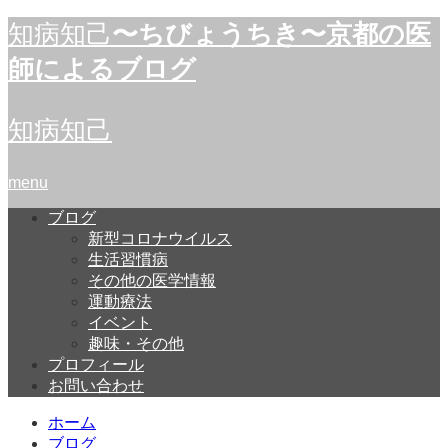
知病知己
〜ちびょうちき〜京都の医
師によるブログ
知病知己
menu
ブログ
新型コロナウイルス
生活習慣病
その他の医学情報
運動療法
イベント
趣味・その他
プロフィール
お問い合わせ
ホーム
ブログ