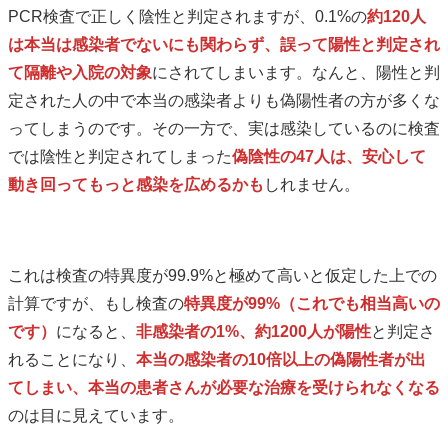
PCR検査で正しく陰性と判定されますが、0.1%の
約120人
は本当は感染者でないにも関わらず、誤って陽性と判定され
て隔離や入院の対象
にされてしまいます。なんと、陽性と判
定された人の中で本当の感染者よりも偽陽性者の方が多くな
ってしまうのです。その一方で、実は感染しているのに検査
では陰性と判定されてしまった
偽陰性の47人は、安心して
動き回ってもっと感染を広めるかも
しれません。
これは検査の特異度が99.9%と極めて高いと仮定した上での
計算ですが、もし検査の
特異度が99%（これでも相当高いの
です）
になると、
非感染者の1%、約1200人が陽性
と判定さ
れることになり、
本当の感染者の10倍以上の偽陽性者が出
てしまい、本当の患者さんが必要な治療を受けられなくなる
のは目に見えています。