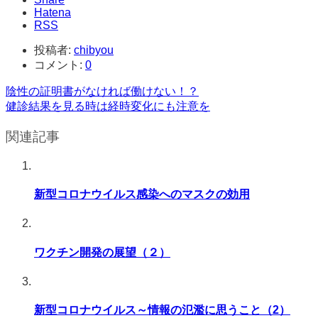
Hatena
RSS
投稿者:
chibyou
コメント:
0
陰性の証明書がなければ働けない！？
健診結果を見る時は経時変化にも注意を
関連記事
新型コロナウイルス感染へのマスクの効用
ワクチン開発の展望（２）
新型コロナウイルス～情報の氾濫に思うこと（2）