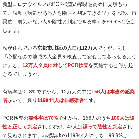
新型コロナウイルスのPCR検査の精度を高めに見積もっ
て、感度（病気がある人を陽性と判定できる率）を70%、特
異度（病気がない人を陰性と判定できる率）を99.9%と仮定
します。
私が住んでいる
京都市北区の人口は12万人
ですが、もし
「心配なので地域の人全員を検査して安心して暮らせるよう
に」と、
12万人全員に対してPCR検査
を実施すると何が起
きるでしょうか。
有病率は0.13%ですから、12万人の中に
156人は本当の感染
者
がいて、残り
119844人は非感染者
です。
PCR検査の
陽性率は70%
ですから、156人のうち
109人は陽
性と正しく判定
されますが、
47人は誤って陰性と判定
され
て見逃されます。非感染者の119844人のうち、99.9%は